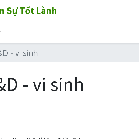
n Sự Tốt Lành
ợ
D - vi sinh
D - vi sinh