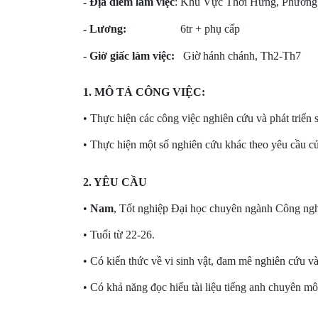
- Địa điểm làm việc
: Khu Vực Thới Hưng, Phường
- Lương:
6tr + phụ cấp
- Giờ giấc làm việc:
Giờ hánh chánh, Th2-Th7
1. MÔ TẢ CÔNG VIỆC:
• Thực hiện các công việc nghiên cứu và phát triển 
•
Thực hiện một số nghiên cứu khác theo yêu cầu củ
2. YÊU CẦU
•
Nam
, Tốt nghiệp Đại học chuyên ngành Công nghệ
• Tuổi từ 22-26.
• Có kiến thức về vi sinh vật, đam mê nghiên cứu và 
•
Có khả năng đọc hiểu tài liệu tiếng anh chuyên mô