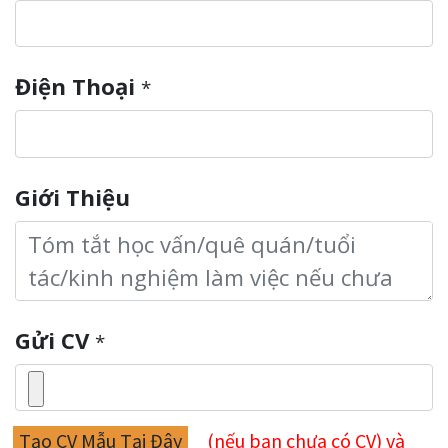
Điện Thoại
*
Giới Thiệu
Gửi CV
*
Tạo CV Mẫu Tại Đây
(nếu bạn chưa có CV) và