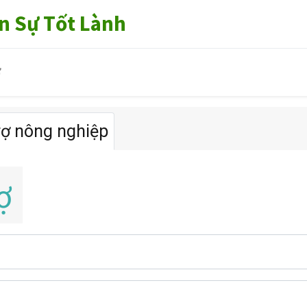
n Sự Tốt Lành
ợ
rợ nông nghiệp
ợ