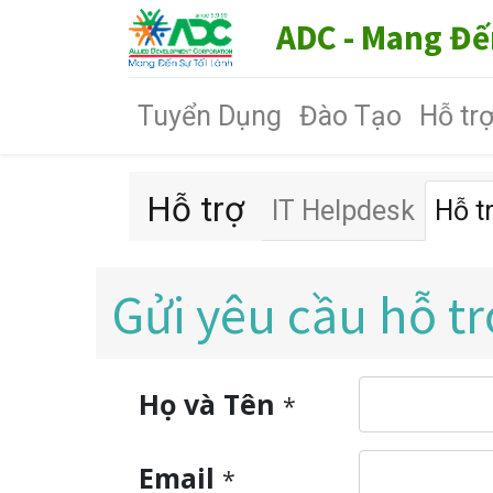
ADC - Mang Đế
Tuyển Dụng
Đào Tạo
Hỗ tr
Hỗ trợ
IT Helpdesk
Hỗ t
Gửi yêu cầu hỗ tr
Họ và Tên
*
Email
*